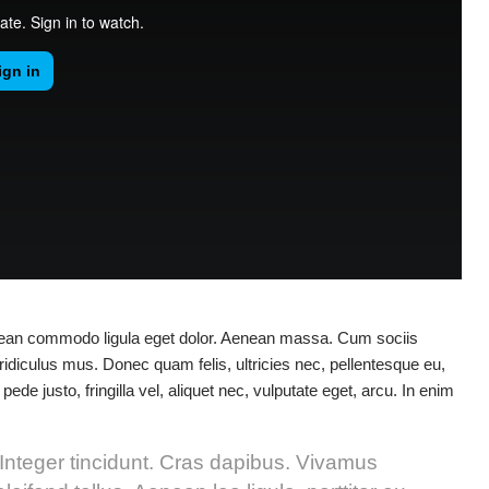
enean commodo ligula eget dolor. Aenean massa. Cum sociis
idiculus mus. Donec quam felis, ultricies nec, pellentesque eu,
 justo, fringilla vel, aliquet nec, vulputate eget, arcu. In enim
 Integer tincidunt. Cras dapibus. Vivamus