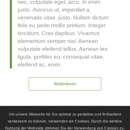
nec, vulputate eget, arcu. In enim
justo, rhoncus ut, imperdiet a,
venenatis vitae, justo. Nullam dictum
felis eu pede mollis pretium. Integer
tincidunt. Cras dapibus. Vivamus
elementum semper nisi. Aenean
vulputate eleifend tellus. Aenean leo
ligula, porttitor eu, consequat vitae,
eleifend ac, enim.
Weiterlesen
/
/
24.08.2014
1 KOMMENTAR
VON
PIA
Um unsere Webseite für Sie optimal zu gestalten und fortlaufend
verbessern zu können, verwenden wir Cookies. Durch die weitere
Nutzung der Webseite stimmen Sie der Verwendung von Cookies zu.